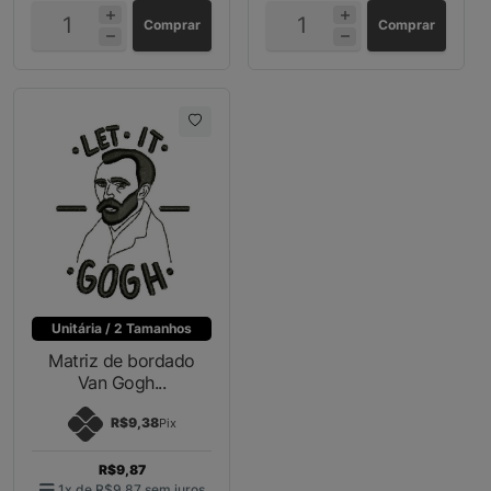
Comprar
Comprar
Unitária / 2 Tamanhos
Matriz de bordado
Van Gogh...
R$9,38
Pix
R$9,87
1x de
R$9,87
sem juros