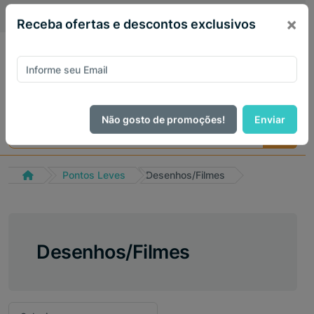
PIX 5% de desconto em todo site no mês de Agosto
×
Receba ofertas e descontos exclusivos
Não gosto de promoções!
Enviar
Pontos Leves
Desenhos/Filmes
Desenhos/Filmes