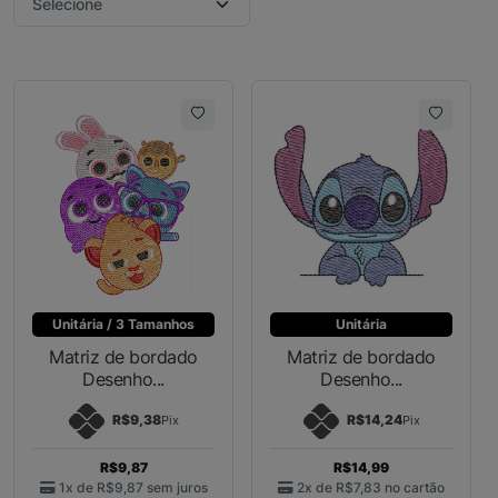
Unitária / 3 Tamanhos
Unitária
Matriz de bordado
Matriz de bordado
Desenho...
Desenho...
R$9,38
R$14,24
Pix
Pix
R$9,87
R$14,99
1x de
R$9,87
sem juros
2x de
R$7,83
no cartão