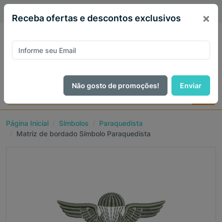
PIX 5% de desconto em todo site no mês de Agosto
×
Receba ofertas e descontos exclusivos
Não gosto de promoções!
Enviar
Página Inicial
Símbolos
Paraquedista
Matriz de bordado Símbolo Paraquedista