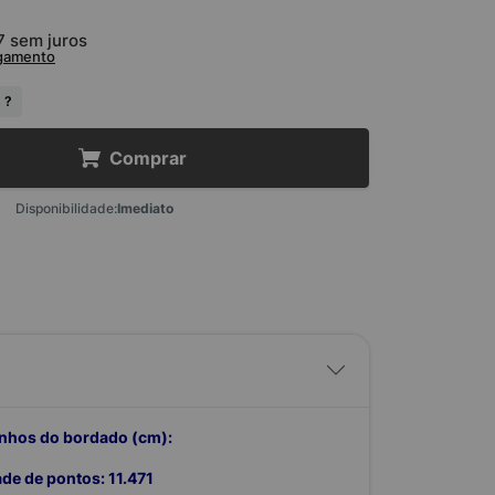
7
sem juros
agamento
 ?
Comprar
Disponibilidade:
Imediato
hos do bordado (cm):
dade de pontos: 11.471