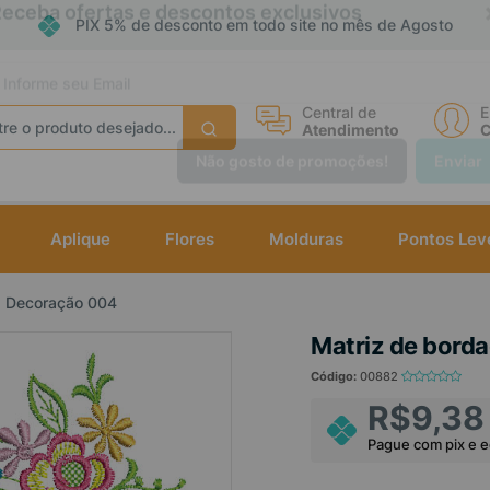
PIX 5% de desconto em todo site no mês de Agosto
eceba ofertas e descontos exclusivos
Central de
E
Atendimento
C
Não gosto de promoções!
Enviar
Aplique
Flores
Molduras
Pontos Lev
s Decoração 004
Matriz de bord
Código:
00882
R$9,38
Pague com pix e 