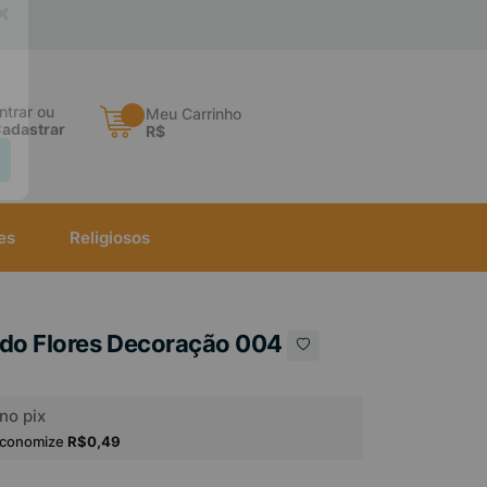
×
ntrar ou
Meu Carrinho
adastrar
R$
es
Religiosos
ado Flores Decoração 004
no pix
economize
R$0,49