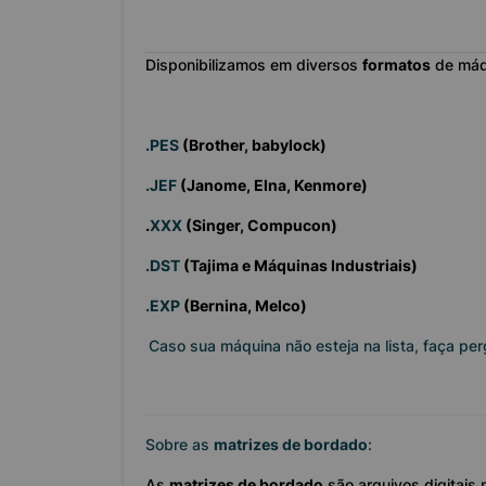
Disponibilizamos em diversos
formatos
de máq
.PES
(Brother, babylock)
.JEF
(Janome, Elna, Kenmore)
.
XXX
(Singer, Compucon)
.DST
(Tajima e Máquinas Industriais)
.EXP
(Bernina, Melco)
Caso sua máquina não esteja na lista, faça pe
Sobre as
matrizes de bordado
:
As
matrizes de bordado
são arquivos digitais