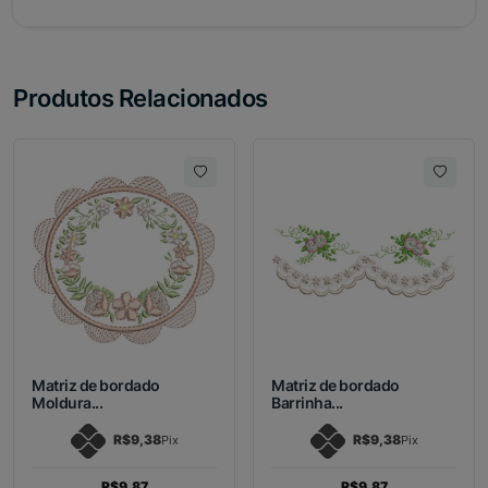
Produtos Relacionados
Matriz de bordado
Matriz de bordado
Moldura...
Barrinha...
R$9,38
R$9,38
Pix
Pix
R$9,87
R$9,87