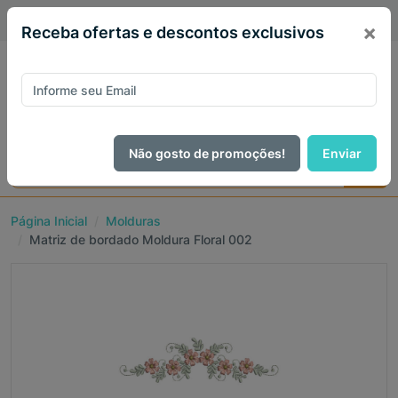
PIX 5% de desconto em todo site no mês de Agosto
×
Receba ofertas e descontos exclusivos
Não gosto de promoções!
Enviar
Página Inicial
Molduras
Matriz de bordado Moldura Floral 002