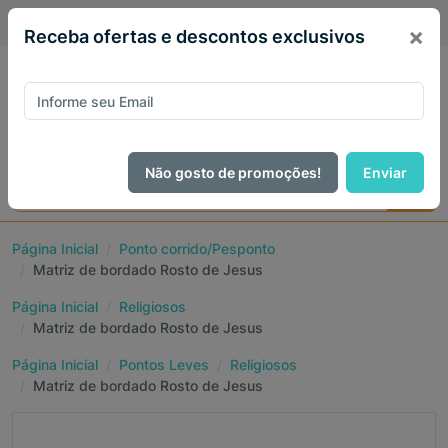
PIX 5% de desconto em todo site no mês de Agosto
×
Receba ofertas e descontos exclusivos
Não gosto de promoções!
Enviar
Página Inicial
Ponto corrido/Pesponto
Matriz de bordado Rosto de Jesus
Página Inicial
Religiosos
Matriz de bordado Rosto de Jesus
Página Inicial
Pontos Leves
Religiosos
Matriz de bordado Rosto de Jesus