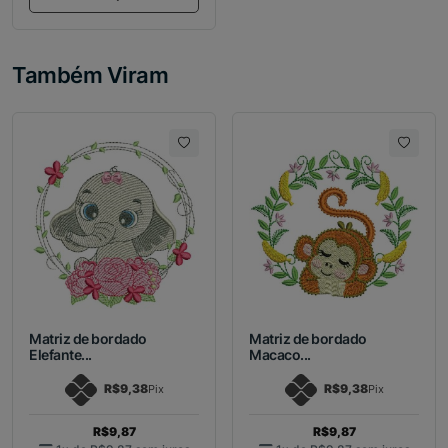
Também Viram
Matriz de bordado
Matriz de bordado
Elefante...
Macaco...
R$9,38
R$9,38
Pix
Pix
R$9,87
R$9,87