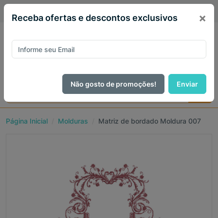
PIX 5% de desconto em todo site no mês de Agosto
×
Receba ofertas e descontos exclusivos
Não gosto de promoções!
Enviar
Página Inicial
Molduras
Matriz de bordado Moldura 007