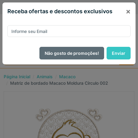
PIX 5% de desconto em todo site no mês de Agosto
×
Receba ofertas e descontos exclusivos
Não gosto de promoções!
Enviar
Página Inicial
Animais
Macaco
Matriz de bordado Macaco Moldura Círculo 002