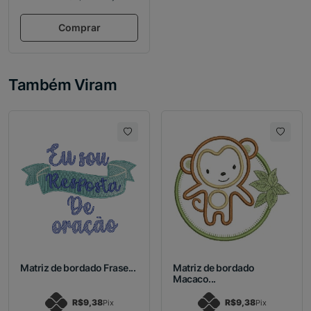
Comprar
Também Viram
Matriz de bordado Frase...
Matriz de bordado
Macaco...
R$9,38
R$9,38
Pix
Pix