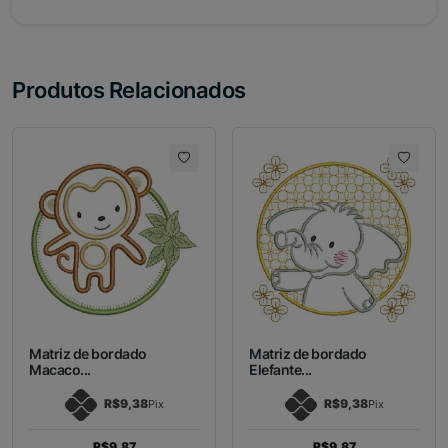
Produtos Relacionados
Matriz de bordado
Matriz de bordado
Macaco...
Elefante...
R$9,38
R$9,38
Pix
Pix
R$9,87
R$9,87