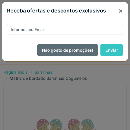
PIX 5% de desconto em todo site no mês de Agosto
×
Receba ofertas e descontos exclusivos
Não gosto de promoções!
Enviar
Página Inicial
Barrinhas
Matriz de bordado Barrinhas Cogumelos