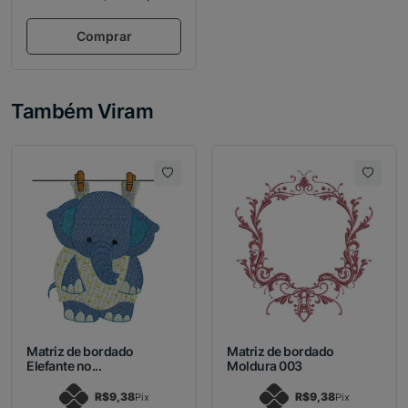
Comprar
Também Viram
Matriz de bordado
Matriz de bordado
Elefante no...
Moldura 003
R$9,38
R$9,38
Pix
Pix