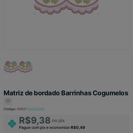
Matriz de bordado Barrinhas Cogumelos
Código:
00927
R$9,38
no pix
Pague com pix e economize
R$0,49