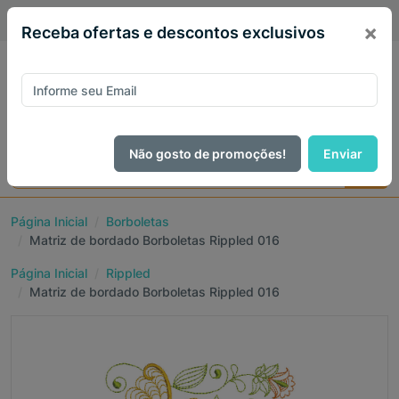
PIX 5% de desconto em todo site no mês de Agosto
×
Receba ofertas e descontos exclusivos
Não gosto de promoções!
Enviar
Página Inicial
Borboletas
Matriz de bordado Borboletas Rippled 016
Página Inicial
Rippled
Matriz de bordado Borboletas Rippled 016