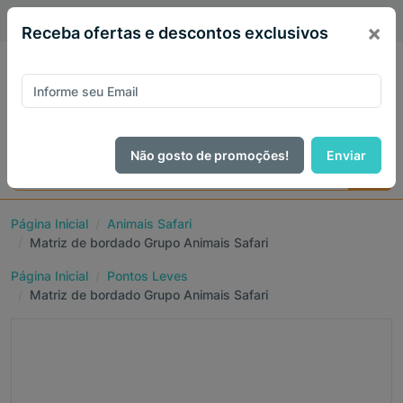
PIX 5% de desconto em todo site no mês de Agosto
×
Receba ofertas e descontos exclusivos
Não gosto de promoções!
Enviar
Página Inicial
Animais Safari
Matriz de bordado Grupo Animais Safari
Página Inicial
Pontos Leves
Matriz de bordado Grupo Animais Safari