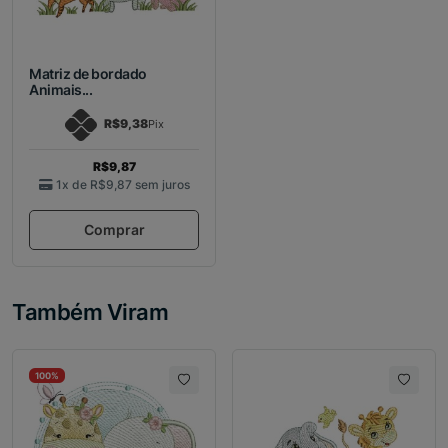
Matriz de bordado
Animais...
R$9,38
Pix
R$9,87
1x de
R$9,87
sem juros
Comprar
Também Viram
100%