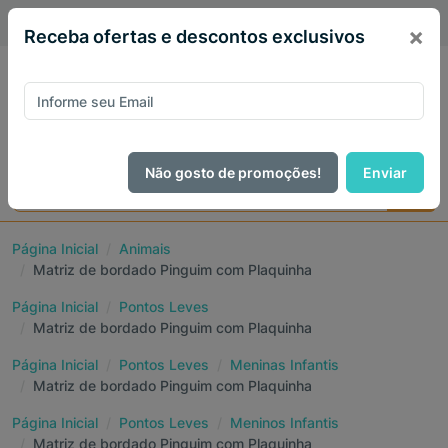
PIX 5% de desconto em todo site no mês de Agosto
×
Receba ofertas e descontos exclusivos
Não gosto de promoções!
Enviar
Página Inicial
Animais
Matriz de bordado Pinguim com Plaquinha
Página Inicial
Pontos Leves
Matriz de bordado Pinguim com Plaquinha
Página Inicial
Pontos Leves
Meninas Infantis
Matriz de bordado Pinguim com Plaquinha
Página Inicial
Pontos Leves
Meninos Infantis
Matriz de bordado Pinguim com Plaquinha