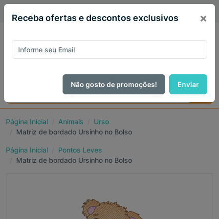
PIX 5% de desconto em todo site no mês de Agosto
×
Receba ofertas e descontos exclusivos
Não gosto de promoções!
Enviar
Página Inicial
Animais
Urso
Matriz de bordado Ursinho no Bolso
Página Inicial
Pontos Leves
Matriz de bordado Ursinho no Bolso