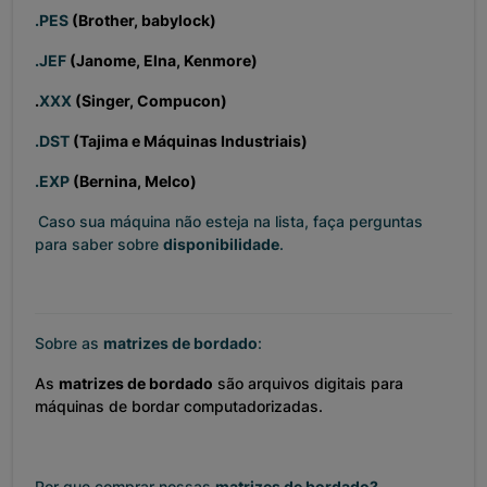
.PES
(Brother, babylock)
.JEF
(Janome, Elna, Kenmore)
.
XXX
(Singer, Compucon)
.DST
(Tajima e Máquinas Industriais)
.EXP
(Bernina, Melco)
Caso sua máquina não esteja na lista, faça perguntas
para saber sobre
disponibilidade
.
Sobre as
matrizes de bordado
:
As
matrizes de bordado
são arquivos digitais para
máquinas de bordar computadorizadas.
Por que comprar nossas
matrizes de bordado?