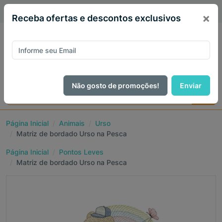
PIX 5% de desconto em todo site no mês de Agosto
×
Receba ofertas e descontos exclusivos
Não gosto de promoções!
Enviar
Página Inicial
Animais
Urso
Matriz de bordado Urso na Pesca
Página Inicial
Pontos Leves
Matriz de bordado Urso na Pesca