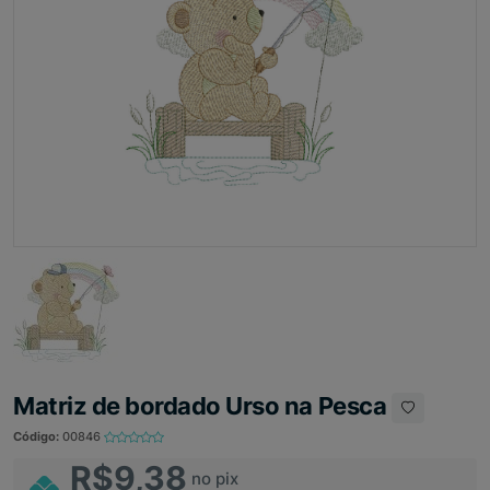
Matriz de bordado Urso na Pesca
Código:
00846
R$9,38
no pix