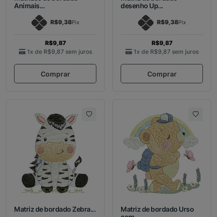
Animais...
desenho Up...
R$9,38
R$9,38
Pix
Pix
R$9,87
R$9,87
1x de
R$9,87
sem juros
1x de
R$9,87
sem juros
Comprar
Comprar
Matriz de bordado Zebra...
Matriz de bordado Urso
com...