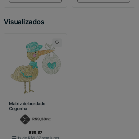
Visualizados
Matriz de bordado
Cegonha
R$9,38
Pix
R$9,87
1x de
R$9,87
sem juros