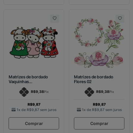
Matrizes de bordado
Matrizes de bordado
Vaquinhas...
Flores 02
R$9,38
R$9,38
Pix
Pix
R$9,87
R$9,87
1x de
R$9,87
sem juros
1x de
R$9,87
sem juros
Comprar
Comprar