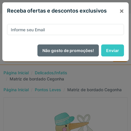
PIX 5% de desconto em todo site no mês de Agosto
×
Receba ofertas e descontos exclusivos
Não gosto de promoções!
Enviar
Página Inicial
Delicados/Infatis
Matriz de bordado Cegonha
Página Inicial
Pontos Leves
Matriz de bordado Cegonha