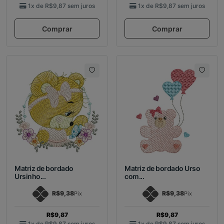
1x de
R$9,87
sem juros
1x de
R$9,87
sem juros
Comprar
Comprar
Matriz de bordado
Matriz de bordado Urso
Ursinho...
com...
R$9,38
R$9,38
Pix
Pix
R$9,87
R$9,87
1x de
R$9,87
sem juros
1x de
R$9,87
sem juros