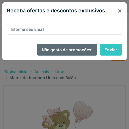
PIX 5% de desconto em todo site no mês de Agosto
×
Receba ofertas e descontos exclusivos
Não gosto de promoções!
Enviar
Página Inicial
Animais
Urso
Matriz de bordado Ursa com Balão