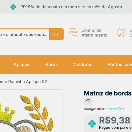
PIX 5% de desconto em todo site no mês de Agosto
eceba ofertas e descontos exclusivos
Central de
E
Atendimento
C
Não gosto de promoções!
Enviar
Aplique
Flores
Molduras
Pontos Lev
ante Raminho Aplique 02
Matriz de bord
Código:
00363
R$9,38
Pague com pix e 