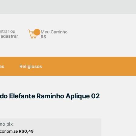
×
ntrar ou
Meu Carrinho
adastrar
R$
es
Religiosos
ado Elefante Raminho Aplique 02
no pix
economize
R$0,49