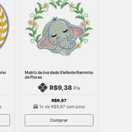
inho
Matriz de bordado Elefante Raminho
de Flores
R$9,38
Pix
R$9,87
s
1x de
R$9,87
sem juros
Comprar