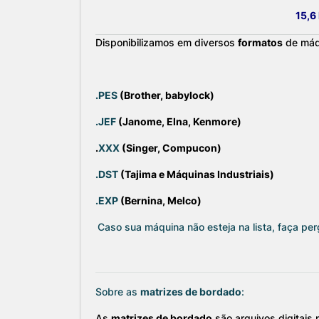
15,6
Disponibilizamos em diversos
formatos
de máq
.PES
(Brother, babylock)
.JEF
(Janome, Elna, Kenmore)
.
XXX
(Singer, Compucon)
.DST
(Tajima e Máquinas Industriais)
.EXP
(Bernina, Melco)
Caso sua máquina não esteja na lista, faça pe
Sobre as
matrizes de bordado
:
As
matrizes de bordado
são arquivos digitais